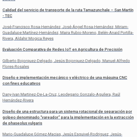
Calidad del servicio de transporte de la ruta Tamazunchale – San Martín
- TEC
José-Francisco Rosa-Hernández, José-Ángel Rosa-Hernández, Miriam-
Guadalupe Martínez-Hernández, Maira Rubio-Moreno, Belén-Anaid Portilla-
Rivera, Aldahir Mogica Reyes
Evaluación Comparativa de Redes IoT en Agricultura de Precisión
Gilberto Bojorquez-Delgado, Jesús Bojorquez-Delgado, Manuel-Alfredo
Flores-Rosales
Diseño e implementación mecánico y eléctrico de una máquina CNC
con fines educativos
Dany-Ivan Martinez-De-La-Cruz, Leodegario Gonzalo-Aguilera, Raúl
Hernández-Rivera
Diseño de una estructura para un sistema rotacional de separación por
golpeo denominado “vareador” para la implementación en la extracción
de phaseolus vulgaris
Mario-Guadalupe Gómez-Macias, Jesús Esquivel-Rodriguez, Jesús-