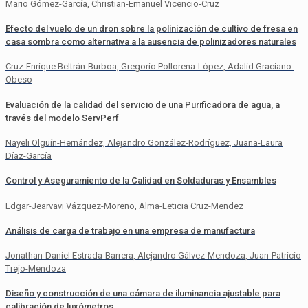
Mario Gómez-García, Christian-Emanuel Vicencio-Cruz
Efecto del vuelo de un dron sobre la polinización de cultivo de fresa en
casa sombra como alternativa a la ausencia de polinizadores naturales
Cruz-Enrique Beltrán-Burboa, Gregorio Pollorena-López, Adalid Graciano-
Obeso
Evaluación de la calidad del servicio de una Purificadora de agua, a
través del modelo ServPerf
Nayeli Olguín-Hernández, Alejandro González-Rodríguez, Juana-Laura
Díaz-García
Control y Aseguramiento de la Calidad en Soldaduras y Ensambles
Edgar-Jearvavi Vázquez-Moreno, Alma-Leticia Cruz-Mendez
Análisis de carga de trabajo en una empresa de manufactura
Jonathan-Daniel Estrada-Barrera, Alejandro Gálvez-Mendoza, Juan-Patricio
Trejo-Mendoza
Diseño y construcción de una cámara de iluminancia ajustable para
calibración de luxómetros