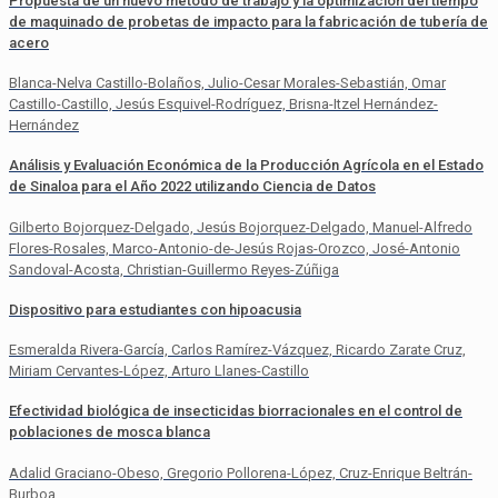
Propuesta de un nuevo método de trabajo y la optimización del tiempo
de maquinado de probetas de impacto para la fabricación de tubería de
acero
Blanca-Nelva Castillo-Bolaños, Julio-Cesar Morales-Sebastián, Omar
Castillo-Castillo, Jesús Esquivel-Rodríguez, Brisna-Itzel Hernández-
Hernández
Análisis y Evaluación Económica de la Producción Agrícola en el Estado
de Sinaloa para el Año 2022 utilizando Ciencia de Datos
Gilberto Bojorquez-Delgado, Jesús Bojorquez-Delgado, Manuel-Alfredo
Flores-Rosales, Marco-Antonio-de-Jesús Rojas-Orozco, José-Antonio
Sandoval-Acosta, Christian-Guillermo Reyes-Zúñiga
Dispositivo para estudiantes con hipoacusia
Esmeralda Rivera-García, Carlos Ramírez-Vázquez, Ricardo Zarate Cruz,
Miriam Cervantes-López, Arturo Llanes-Castillo
Efectividad biológica de insecticidas biorracionales en el control de
poblaciones de mosca blanca
Adalid Graciano-Obeso, Gregorio Pollorena-López, Cruz-Enrique Beltrán-
Burboa