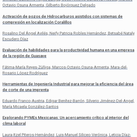
Octavio Osuna Armenta, Gilberto Bojórquez Delgado
Activación de pozos de Hidrocarburos asistidos con sistemas de
compresión en localización Coralillos
Rosalino Del Ángel Avilés, Neify Patricia Robles Hernández, Betsabé Nataly
Escudero Díaz
Evaluación de habilidades para la productividad humana en una empresa
de la región de Guasave
Fátima-María Reyes-Zúñiga, Marcos-Octavio Osuna-Armenta, Mara-del-
Rosario López Rodríguez
Herramientas de Ingeniería Industrial para mejorar la eficiencia del área
de corte de una imprenta
Eduardo Franco-Austria, Edigar Benítez-Barrón, Silverio Jiménez-Del-Angel,
María Micaela González-Santos
Explorando PYMEs Mexicanas: Un acercamiento crítico al interior del
clima laboral
Laura-Itzel Piteros-Hernández, Luis-Manuel Siliceo-Verónica, Leticia Díaz-