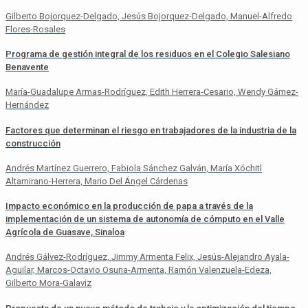
Gilberto Bojorquez-Delgado, Jesús Bojorquez-Delgado, Manuel-Alfredo
Flores-Rosales
Programa de gestión integral de los residuos en el Colegio Salesiano
Benavente
María-Guadalupe Armas-Rodríguez, Edith Herrera-Cesario, Wendy Gámez-
Hernández
Factores que determinan el riesgo en trabajadores de la industria de la
construcción
Andrés Martínez Guerrero, Fabiola Sánchez Galván, María Xóchitl
Altamirano-Herrera, Mario Del Ángel Cárdenas
Impacto económico en la producción de papa a través de la
implementación de un sistema de autonomía de cómputo en el Valle
Agrícola de Guasave, Sinaloa
Andrés Gálvez-Rodríguez, Jimmy Armenta Felix, Jesús-Alejandro Ayala-
Aguilar, Marcos-Octavio Osuna-Armenta, Ramón Valenzuela-Edeza,
Gilberto Mora-Galaviz