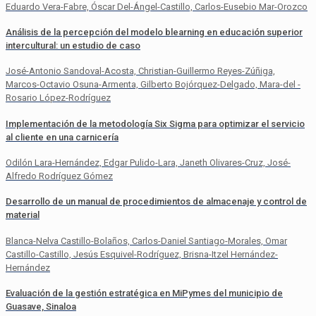
Eduardo Vera-Fabre, Óscar Del-Ángel-Castillo, Carlos-Eusebio Mar-Orozco
Análisis de la percepción del modelo blearning en educación superior
intercultural: un estudio de caso
José-Antonio Sandoval-Acosta, Christian-Guillermo Reyes-Zúñiga,
Marcos-Octavio Osuna-Armenta, Gilberto Bojórquez-Delgado, Mara-del -
Rosario López-Rodríguez
Implementación de la metodología Six Sigma para optimizar el servicio
al cliente en una carnicería
Odilón Lara-Hernández, Edgar Pulido-Lara, Janeth Olivares-Cruz, José-
Alfredo Rodríguez Gómez
Desarrollo de un manual de procedimientos de almacenaje y control de
material
Blanca-Nelva Castillo-Bolaños, Carlos-Daniel Santiago-Morales, Omar
Castillo-Castillo, Jesús Esquivel-Rodríguez, Brisna-Itzel Hernández-
Hernández
Evaluación de la gestión estratégica en MiPymes del municipio de
Guasave, Sinaloa