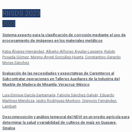
RIISDS 2023
2023
Sistema experto para la clasificación de corrosión mediante el uso de
procesamiento de imágenes en los materiales metálicos
Katia Álvarez-Hernández, Alberto-Alfonso Aguilar-Lasserre, Rubén
Posada-Gómez, Magno-Ángel González-Huerta, Constantino-Gerardo
Moras-Sánchez
Evaluación de las necesidades y expectativas de Carpinteros al
Subcontratar operaciones en Talleres Auxiliares de la Industria del
Mueble de Madera de Misantla, Veracruz-México
Luis-Enrique García-Santamaría, Fabiola Sánchez-Galván, Eduardo
Martínez-Mendoza, Isidro Rodríguez-Montoro, Gregorio Fernández-
Lambert
Descomposición y análisis temporal del NDVI en un predio agrícola para
determinar la salud y variabilidad de cultivos de maíz en Guasave,
Sinaloa