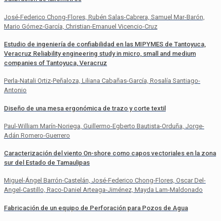
José-Federico Chong-Flores, Rubén Salas-Cabrera, Samuel Mar-Barón,
Mario Gómez-García, Christian-Emanuel Vicencio-Cruz
Estudio de ingeniería de confiabilidad en las MIPYMES de Tantoyuca,
Veracruz Reliability engineering study in micro, small and medium
companies of Tantoyuca, Veracruz
Perla-Natali Ortiz-Peñaloza, Liliana Cabañas-García, Rosalía Santiago-
Antonio
Diseño de una mesa ergonómica de trazo y corte textil
Paul-William Marín-Noriega, Guillermo-Egberto Bautista-Orduña, Jorge-
Adán Romero-Guerrero
Caracterización del viento On-shore como capos vectoriales en la zona
sur del Estado de Tamaulipas
Miguel-Ángel Barrón-Castelán, José-Federico Chong-Flores, Oscar Del-
Angel-Castillo, Raco-Daniel Arteaga-Jiménez, Mayda Lam-Maldonado
Fabricación de un equipo de Perforación para Pozos de Agua