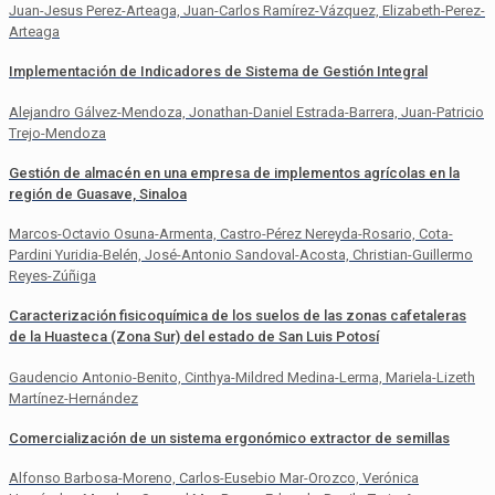
Juan-Jesus Perez-Arteaga, Juan-Carlos Ramírez-Vázquez, Elizabeth-Perez-
Arteaga
Implementación de Indicadores de Sistema de Gestión Integral
Alejandro Gálvez-Mendoza, Jonathan-Daniel Estrada-Barrera, Juan-Patricio
Trejo-Mendoza
Gestión de almacén en una empresa de implementos agrícolas en la
región de Guasave, Sinaloa
Marcos-Octavio Osuna-Armenta, Castro-Pérez Nereyda-Rosario, Cota-
Pardini Yuridia-Belén, José-Antonio Sandoval-Acosta, Christian-Guillermo
Reyes-Zúñiga
Caracterización fisicoquímica de los suelos de las zonas cafetaleras
de la Huasteca (Zona Sur) del estado de San Luis Potosí
Gaudencio Antonio-Benito, Cinthya-Mildred Medina-Lerma, Mariela-Lizeth
Martínez-Hernández
Comercialización de un sistema ergonómico extractor de semillas
Alfonso Barbosa-Moreno, Carlos-Eusebio Mar-Orozco, Verónica