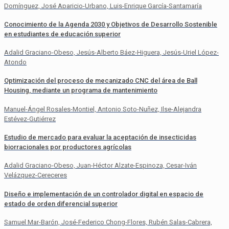
Domínguez, José Aparicio-Urbano, Luis-Enrique García-Santamaría
Conocimiento de la Agenda 2030 y Objetivos de Desarrollo Sostenible
en estudiantes de educación superior
Adalid Graciano-Obeso, Jesús-Alberto Báez-Higuera, Jesús-Uriel López-
Atondo
Optimización del proceso de mecanizado CNC del área de Ball
Housing, mediante un programa de mantenimiento
Manuel-Ángel Rosales-Montiel, Antonio Soto-Nuñez, Ilse-Alejandra
Estévez-Gutiérrez
Estudio de mercado para evaluar la aceptación de insecticidas
biorracionales por productores agrícolas
Adalid Graciano-Obeso, Juan-Héctor Alzate-Espinoza, Cesar-Iván
Velázquez-Cereceres
Diseño e implementación de un controlador digital en espacio de
estado de orden diferencial superior
Samuel Mar-Barón, José-Federico Chong-Flores, Rubén Salas-Cabrera,