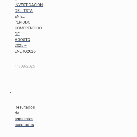
INVESTIGACION
DEL ITSTA
EN EL
PERIODO
COMPRENDIDO
DE
AGOSTO
2025 –
ENERO2026
11/08/2025
Resultados
de
aspirantes
aceptados