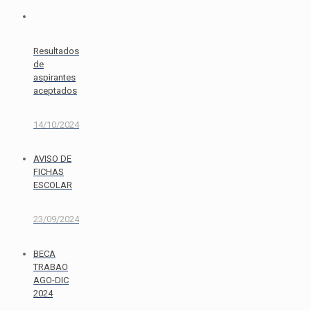
Resultados
de
aspirantes
aceptados
14/10/2024
AVISO DE
FICHAS
ESCOLAR
23/09/2024
BECA
TRABAO
AGO-DIC
2024