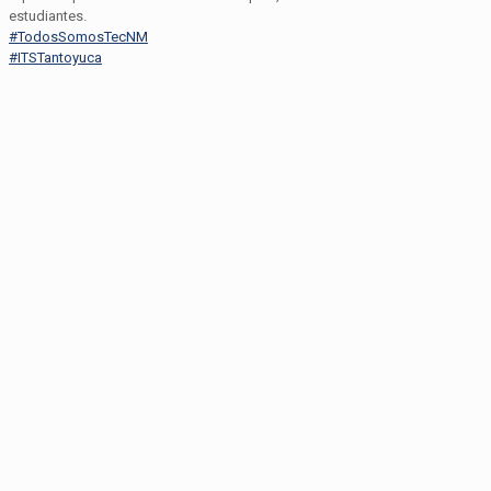
estudiantes.
#TodosSomosTecNM
#ITSTantoyuca