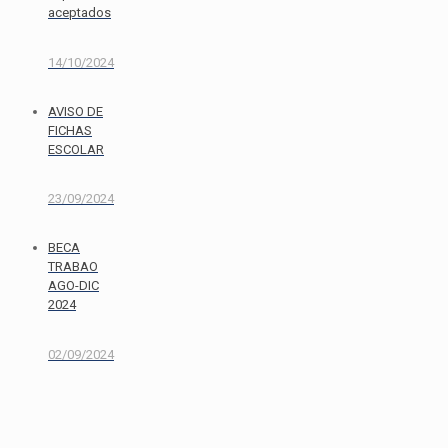
aceptados
14/10/2024
AVISO DE
FICHAS
ESCOLAR
23/09/2024
BECA
TRABAO
AGO-DIC
2024
02/09/2024