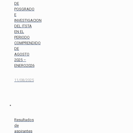
DE
POSGRADO
E
INVESTIGACION
DEL ITSTA
EN EL
PERIODO
COMPRENDIDO
DE
AGOSTO
2025 –
ENERO2026
11/08/2025
Resultados
de
aspirantes