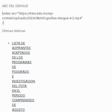
ABC DEL DENGUE
[video src="https://itsta.edu.mx/wp-
content/uploads/2024/08/Infografías-dengue-4-2.mp4"
/]
Últimas Noticias
LISTA DE
ASPIRANTES
ACEPTADOS
DE LOS
PROGRAMAS
DE
POSGRADO
E
INVESTIGACION
DEL ITSTA
EN EL
PERIODO
COMPRENDIDO
DE
AGOSTO