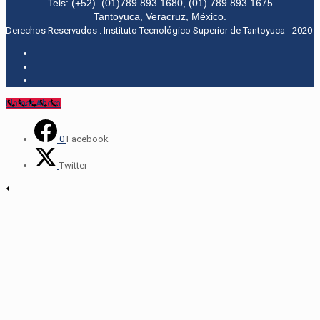
Tels: (+52) (01)789 893 1680, (01) 789 893 1675
Tantoyuca, Veracruz, México.
Derechos Reservados . Instituto Tecnológico Superior de Tantoyuca - 2020
Llamar Ahora
0
Facebook
Twitter