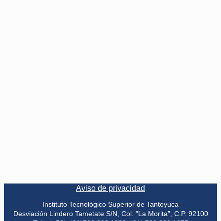
Aviso de privacidad
Instituto Tecnológico Superior de Tantoyuca
Desviación Lindero Tametate S/N, Col. "La Morita", C.P. 92100